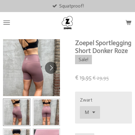
Squatproof!
Ga
direct
naar
de
hoofdinhoud
Zoepel Sportlegging
Short Donker Roze
Sale!
€ 19,95
€ 29,95
Zwart