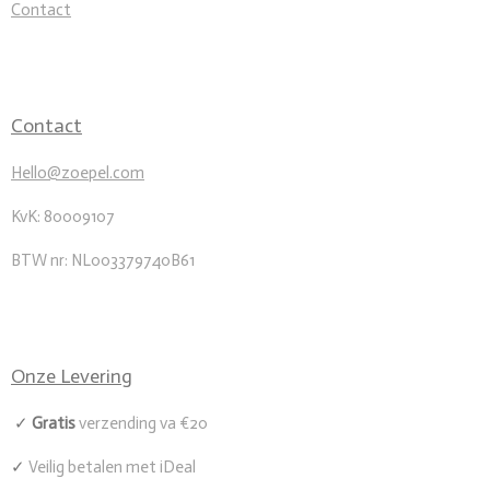
Contact
Contact
Hello@zoepel.com
KvK: 80009107
BTW nr: NL003379740B61
Onze Levering
✓
Gratis
verzending va €20
✓
Veilig betalen met iDeal