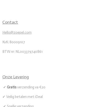
Contact
Hello@zoepel.com
KvK: 80009107
BTW nr: NL003379740B61
Onze Levering
✓
Gratis
verzending va €20
✓
Veilig betalen met iDeal
✓
Snelle verzending