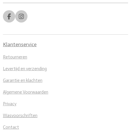
F
I
a
n
c
s
e
t
b
a
Klantenservice
o
g
o
r
Retourneren
k
a
m
Levertijd en verzending
Garantie en klachten
Algemene Voorwaarden
Privacy
Wasvoorschriften
Contact