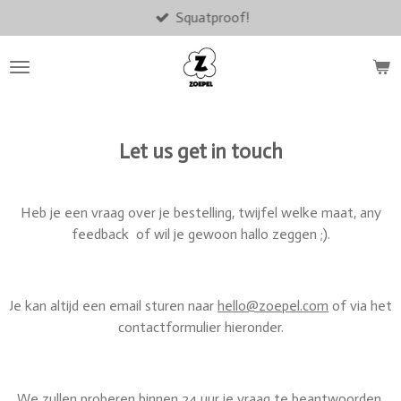
Squatproof!
Ga
direct
naar
de
hoofdinhoud
Let us get in touch
Heb je een vraag over je bestelling, twijfel welke maat, any
feedback of wil je gewoon hallo zeggen ;).
Je kan altijd een email sturen naar
hello@zoepel.com
of via het
contactformulier hieronder.
We zullen proberen binnen 24 uur je vraag te beantwoorden.