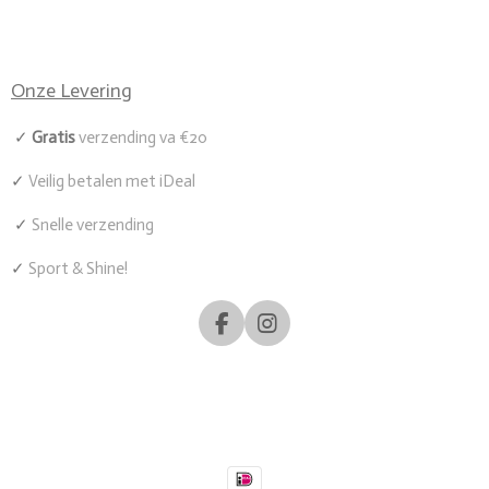
Onze Levering
✓
Gratis
verzending va €20
✓
Veilig betalen met iDeal
✓
Snelle verzending
✓
Sport & Shine!
F
I
a
n
c
s
e
t
b
a
o
g
o
r
k
a